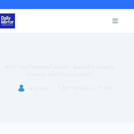
Skip
to
content
เสวนา “ดนตรีของพระเจ้าแผ่นดิน” น้อมสำนึกพระอัจฉริย
ภาพดนตรี กษัตริย์ไทยราชวงศ์จักรี
dailymirror
7 สิงหาคม 2024
ข่าวเด่น