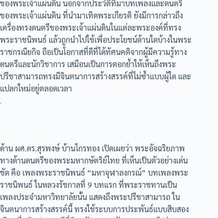
ของพระเจ้าแผ่นดิน นอกจากประวัติที่มาบทเพลงและดนตรี
ของพระเจ้าแผ่นดิน ที่นำมาเทิดพระเกียรติ ยังมีการกล่าวถึง
เครื่องทรงดนตรีของพระเจ้าแผ่นดินในแต่ละพระองค์ที่ทรง
พระราชนิพนธ์ แล้วถูกนำไปใช้เพื่อประโยชน์ด้านใดบ้างในพระ
ราชกรณียกิจ ถือเป็นโอกาสที่ดีที่ได้ทัศนคติจากผู้มีความรู้ทาง
ดนตรีและนักวิชาการ เสมือนเป็นการตอกย้ำให้เห็นถึงพระ
ปรีชาสามารถทรงมีจินตนาการสร้างสรรค์ที่ไม่ซ้ำแบบผู้ใด และ
แปลกใหม่อยู่ตลอดเวลา
.
ด้าน ผศ.ดร.สุรพงษ์ บ้านไกรทอง เปิดเผยว่า พระอัจฉริยภาพ
ทางด้านดนตรีของพระมหากษัตริย์ไทย ที่เห็นเป็นตัวอย่างเด่น
ชัด คือ เพลงพระราชนิพนธ์ “มหาจุฬาลงกรณ์” บทเพลงพระ
ราชนิพนธ์ ในหลวงรัชกาลที่ 9 บทแรก ที่พระราชทานเป็น
เพลงประจำมหาวิทยาลัยนั้น แสดงถึงพระปรีชาสามารถ ใน
จินตนาการสร้างสรรค์นี้ ทรงใช้ระบบการประพันธ์แบบสิบสอง