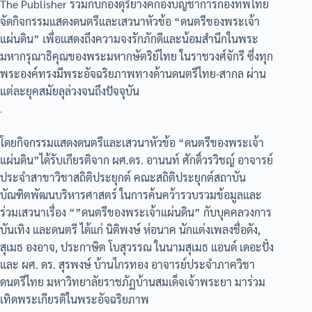
The Publisher ร่วมกับกองดุริยางค์กองบัญชาการกองทัพไทย
จัดกิจกรรมแสดงดนตรีและเสวนาหัวข้อ “ดนตรีของพระเจ้า
แผ่นดิน” เพื่อแสดงถึงความจงรักภักดีและน้อมสำนึกในพระ
มหากรุณาธิคุณของพระมหากษัตริย์ไทย ในราชวงศ์จักรี ซึ่งทุก
พระองค์ทรงมีพระอัจฉริยภาพทางด้านดนตรีไทย-สากล ผ่าน
แต่ละยุคสมัยลุล่วงจนถึงปัจจุบัน
.
โดยกิจกรรมแสดงดนตรีและเสวนาหัวข้อ “ดนตรีของพระเจ้า
แผ่นดิน”ได้รับเกียรติจาก ผศ.ดร. อานนท์ ศักดิ์วรวิชญ์ อาจารย์
ประจำสาขาวิชาสถิติประยุกต์ คณะสถิติประยุกต์สถาบัน
บัณฑิตพัฒนบริหารศาสตร์ ในการค้นคว้ารวบรวมข้อมูลและ
ร่วมเสวนาเรื่อง “”ดนตรีของพระเจ้าแผ่นดิน” กับบุคคลวงการ
บันเทิง และดนตรี ได้แก่ นิติพงษ์ ห่อนาค นักแต่งเพลงชื่อดัง,
สุเมธ องอาจ, ประกาษิต โบสุวรรณ ในนามสุเมธ แอนด์ เดอะปั๋ง
และ ผศ. ดร. สุรพงษ์ บ้านไกรทอง อาจารย์ประจำภาควิชา
ดนตรีไทย มหาวิทยาลัยราชภัฏบ้านสมเด็จเจ้าพระยา มาร่วม
เทิดพระเกียรติในพระอัจฉริยภาพ