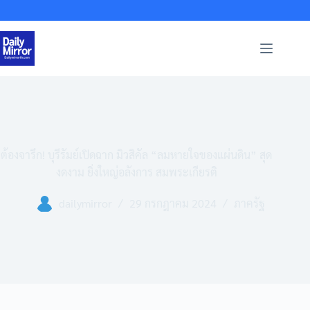
Skip
to
content
ต้องจารึก! บุรีรัมย์เปิดฉาก มิวสิคัล “ลมหายใจของแผ่นดิน” สุด
งดงาม ยิ่งใหญ่อลังการ สมพระเกียรติ
dailymirror
29 กรกฎาคม 2024
ภาครัฐ