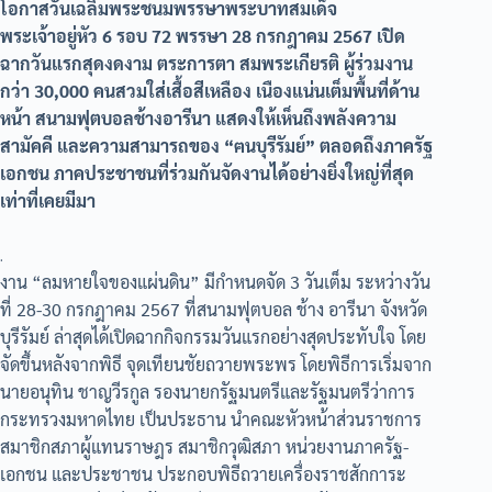
โอกาสวันเฉลิมพระชนมพรรษาพระบาทสมเด็จ
พระเจ้าอยู่หัว 6 รอบ 72 พรรษา 28 กรกฎาคม 2567 เปิด
ฉากวันแรกสุดงดงาม ตระการตา สมพระเกียรติ ผู้ร่วมงาน
กว่า 30,000 คนสวมใส่เสื้อสีเหลือง เนืองแน่นเต็มพื้นที่ด้าน
หน้า สนามฟุตบอลช้างอารีนา แสดงให้เห็นถึงพลังความ
สามัคคี และความสามารถของ “ฅนบุรีรัมย์” ตลอดถึงภาครัฐ
เอกชน ภาคประชาชนที่ร่วมกันจัดงานได้อย่างยิ่งใหญ่ที่สุด
เท่าที่เคยมีมา
.
งาน “ลมหายใจของแผ่นดิน” มีกำหนดจัด 3 วันเต็ม ระหว่างวัน
ที่ 28-30 กรกฎาคม 2567 ที่สนามฟุตบอล ช้าง อารีนา จังหวัด
บุรีรัมย์ ล่าสุดได้เปิดฉากกิจกรรมวันแรกอย่างสุดประทับใจ โดย
จัดขึ้นหลังจากพิธี จุดเทียนชัยถวายพระพร โดยพิธีการเริ่มจาก
นายอนุทิน ชาญวีรกูล รองนายกรัฐมนตรีและรัฐมนตรีว่าการ
กระทรวงมหาดไทย เป็นประธาน นำคณะหัวหน้าส่วนราชการ
สมาชิกสภาผู้แทนราษฎร สมาชิกวุฒิสภา หน่วยงานภาครัฐ-
เอกชน และประชาชน ประกอบพิธีถวายเครื่องราชสักการะ