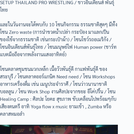
SETUP THAILAND PRO WRESTLING / ชาวอินเดียนส์ พันธุ์
ไทย
และในวันงานจะได้พบกับ 10 โซนกิจกรรม ธรรมชาติสุดๆ มีทั้ง
โซน Zero waste (การนำขวดน้ำเปล่า กระป๋อง มาแลกเป็น
ของใช้จากธรรมชาติ เช่นกระเป๋าผ้า) / โซนโชว์รถอเมริกัง /
โซนอินเดียนส์พันธุ์ไทย / โซนมนุษย์ไฟ Human power (ชาร์ท
แบตมือถือจากพลังงานแสงอาทิตย์)
โซนตลาดชุมชนมวกเหล็ก เนื้อวัวพันธุ์ดี กาแฟพันธุ์ดี ของ
สระบุรี / โซนตลาดออร์แกนิค Need need / โซน Workshops
อาหารเครื่องดื่ม เช่น เมนูประจำราศี / โซนว่าวนานาชาติ
บอลลูน / โซน Work Shop งานศิลปะจากขยะ อีโค่ปริ้น / โซน
Healing Camp : ศิลปะ โยคะ สุขภาพ ขับเคลื่อนไปพร้อมๆกับ
เสียงดนตรี อาทิ Yoga flow x music ยามเช้า , Zumba หรือ
คลาสหมอลำ