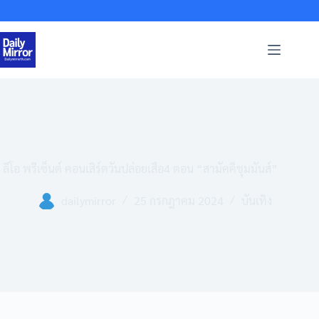
Skip
to
content
ลีโอ พรีเซ็นต์ คอนเสิร์ตวันปล่อยเสือ4 ตอน “สามัคคีชุมมันส์”
dailymirror
25 กรกฎาคม 2024
บันเทิง