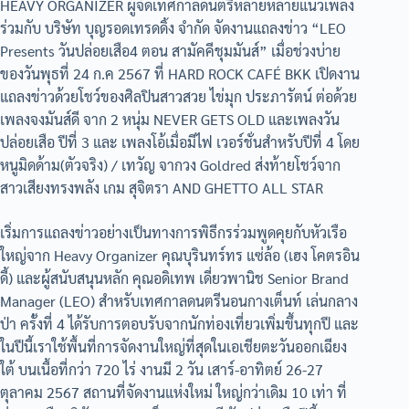
HEAVY ORGANIZER ผู้จัดเทศกาลดนตรีหลายหลายแนวเพลง
ร่วมกับ บริษัท บุญรอดเทรดดิ้ง จำกัด จัดงานแถลงข่าว “LEO
Presents วันปล่อยเสือ4 ตอน สามัคคีชุมมันส์” เมื่อช่วงบ่าย
ของวันพุธที่ 24 ก.ค 2567 ที่ HARD ROCK CAFÉ BKK เปิดงาน
แถลงข่าวด้วยโชว์ของศิลปินสาวสวย ไข่มุก ประภารัตน์ ต่อด้วย
เพลงจงมันส์ดี จาก 2 หนุ่ม NEVER GETS OLD และเพลงวัน
ปล่อยเสือ ปีที่ 3 และ เพลงโอ้เมื่อมีไฟ เวอร์ชั่นสำหรับปีที่ 4 โดย
หนูมิดด้าม(ตัวจริง) / เทวัญ จากวง Goldred ส่งท้ายโชว์จาก
สาวเสียงทรงพลัง เกม สุจิตรา AND GHETTO ALL STAR
เริ่มการแถลงข่าวอย่างเป็นทางการพิธีกรร่วมพูดคุยกับหัวเรือ
ใหญ่จาก Heavy Organizer คุณบุรินทร์ทร แซ่ล้อ (เฮง โคตรอิน
ดี้) และผู้สนับสนุนหลัก คุณอดิเทพ เดี่ยวพานิช Senior Brand
Manager (LEO) สำหรับเทศกาลดนตรีนอนกางเต็นท์ เล่นกลาง
ป่า ครั้งที่ 4 ได้รับการตอบรับจากนักท่องเที่ยวเพิ่มขึ้นทุกปี และ
ในปีนี้เราใช้พื้นที่การจัดงานใหญ่ที่สุดในเอเชียตะวันออกเฉียง
ใต้ บนเนื้อที่กว่า 720 ไร่ งานมี 2 วัน เสาร์-อาทิตย์ 26-27
ตุลาคม 2567 สถานที่จัดงานแห่งใหม่ ใหญ่กว่าเดิม 10 เท่า ที่