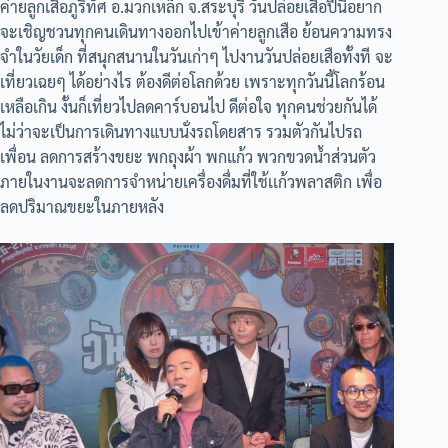
ค่ายลูกเสือภูริทัศ อ.มวกเหล็ก จ.สระบุรี วันปล่อยเสือปีนี้อยาก
จะเชิญชวนทุกคนเดินทางออกไปเข้าค่ายลูกเสือ ย้อนความทรง
จำในวัยเด็ก ที่สนุกสนานในวันเก่าๆ ไปงานวันปล่อยเสือทั้งที จะ
เที่ยวเฉยๆ ได้อย่างไร ต้องดีต่อโลกด้วย เพราะทุกวันนี้โลกร้อน
เหลือเกิน งั้นก็เที่ยวไปลดคาร์บอนไป ดีต่อใจ ทุกคนช่วยกันได้
ไม่ว่าจะเป็นการเดินทางแบบนั่งรถโดยสาร รวมตัวกันไปรถ
เพื่อน ลดการสร้างขยะ พกถุงผ้า พกแก้ว พวกขวดน้ำส่วนตัว
ภายในงานจะลดการจำหน่ายเครื่องดื่มที่ใช้เเก้วพลาสติก เพื่อ
ลดปริมาณขยะในภายหลัง