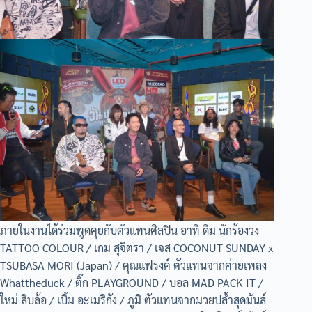
ภายในงานได้ร่วมพูดคุยกับตัวแทนศิลปิน อาทิ ดิม นักร้องวง
TATTOO COLOUR / เกม สุจิตรา / เจส COCONUT SUNDAY x
TSUBASA MORI (Japan) / คุณแฟรงค์ ตัวแทนจากค่ายเพลง
Whattheduck / ติ๊ก PLAYGROUND / บอล MAD PACK IT /
ใหม่ สิบล้อ / เบิ้ม อะเมริกัง / ภูมิ ตัวแทนจากมวยปล้ำสุดมันส์