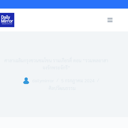
Skip
to
content
ศาลาเฉลิมกรุงชวนชมโขน รามเกียรติ์ ตอน “รวมพลอาสา
จงรักพระจักรี”
dailymirror
5 กรกฎาคม 2024
ศิลปวัฒนธรรม