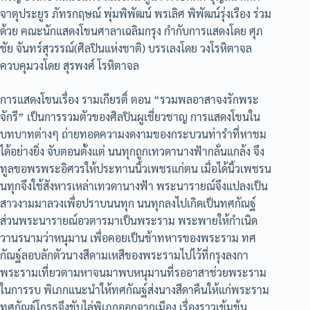
จาตุประยูร ภัทรกฤษณ์ พุ่มพิพัฒน์ พรเลิศ พิพัฒน์รุ่งเรือง ร่วม
ด้วย คณะนักแสดงโขนศาลาเฉลิมกรุง กำกับการแสดงโดย ศุภ
ชัย จันทร์สุวรรณ์(ศิลปินแห่งชาติ) บรรเลงโดย วงโรหิตาจล
ควบคุมวงโดย สุรพงศ์ โรหิตาจล
การแสดงโขนเรื่อง รามเกียรติ์ ตอน “รวมพลอาสาจงรักพระ
จักรี” เป็นการรวมตัวของศิลปินผูเชี่ยวชาญ การแสดงโขนใน
บทบาทต่างๆ ถ่ายทอดความงดงามของกระบวนท่ารำที่หาชม
ได้อย่างยิ่ง จับตอนตั้งแต่ นนทุกถูกเทวดานางฟ้ากลั่นแกล้ง จึง
ทูลขอพรพระอิศวรให้ประทานนิ้วเพชรแก่ตน เมื่อได้นิ้วเพชรน
นทุกจึงใช้สังหารเหล่าเทวดานางฟ้า พระนารายณ์จึงแปลงเป็น
สาวงามมาลวงเพื่อปราบนนทุก นนทุกลงไปเกิดเป็นทศกัณฐ์
ส่วนพระนารายณ์อวตารมาเป็นพระราม พระพายให้กำเนิด
วานรนามว่าหนุมาน เพื่อคอยเป็นข้าทหารของพระราม ทศ
กัณฐ์ลอบลักตัวนางสีดามเหสีของพระรามไปไว้ที่กรุงลงกา
พระรามเที่ยวตามหาจนมาพบหนุมานที่รออาสาช่วยพระราม
ในการรบ พิเภกแนะนำให้ทศกัณฐ์ส่งนางสีดาคืนให้แก่พระราม
ทศกัณฐ์โกรธจึงขับไล่พิเภกออกจากเมือง เรื่องราวเข้มข้น