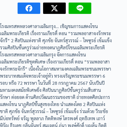
โรงมหรสพหลวงศาลาเฉลิมกรุง… เชิญชมการแสดงโขน
เฉลิมพระเกียรติ เรื่องรามเกียรติ์ ตอน “รวมพลอาสาจงรักพระ
จักรี” 2 ศิลปินแห่งชาติ ศุภชัย จันทร์สุวรรณ์ – ไพฑูรย์ เข้มแข็ง
รวมศิลปินชั้นครูร่วมถ่ายทอดนาฏศิลป์โขนเฉลิมพระเกียรติ
โรงมหรสพหลวงศาลาเฉลิมกรุง จัดการแสดงโขน
เฉลิมพระเกียรติชุดพิเศษ เรื่องรามเกียรติ์ ตอน “รวมพลอาสา
จงรักพระจักรี” เนื่องในโอกาสมหามงคลเฉลิมพระชนมพรรษา
พระบาทสมเด็จพระเจ้าอยู่หัว ทรงเจริญพระชนมพรรษา 6
รอบ หรือ 72 พรรษา ในวันที่ 28 กรกฎาคม 2567 นับเป็นปี
มหามงคลสมัยพิเศษยิ่ง ศิลปินนาฏศิลป์ชั้นครูร่วมสืบสาน
รักษา ต่อยอด ด้านศิลปวัฒนธรรมของชาติ ถ่ายทอดศิลปะการ
แสดงโขน นาฏศิลป์ชั้นสูงของไทย นำแสดงโดย 2 ศิลปินแห่ง
ชาติ ศุภชัย จันทร์สุวรรณ์ – ไพฑูรย์ เข้มแข็ง ร่วมด้วย วีระชัย
มีบ่อทรัพย์ จรัญ พูลลาภ กิตติพงษ์ ไตรพงศ์ ฤทธิเทพ เถาว์
หิรัญ ธีรเดช กลิ่นจันทร์ สมเจตน์ ภู่นา พงษ์ศักดิ์ บุญล้น กิตติ