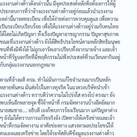
แรงงานต่างด้าวดังกล่าวนั้น มีจุดประสงค์หลักคือต้องการให้ผู้
ประกอบการที่ว่าจ้างแรงงานต่างด้าวอยู่ก่อนแล้วนำแรงงาน
เหล่านี้มาจดทะเบียน เพื่อให้ง่ายต่อการควบคุมดูแล เพื่อความ
เป็นระเบียบเรียบร้อย เพื่อให้แรงงานต่างด้าวอยู่ร่วมกับคนไทย
ได้โดยไม่เกิดปัญหา ทั้งเรื่องปัญหาอาชญากรรม ปัญหาสุขภาพ
ขณะที่แรงงานต่างด้าว ยังได้สิทธิประโยชน์ตามหลักสิทธิมนุษย
ชนที่พึงมีพึงได้ ไม่ถูกเอารัดเอาเปรียบทั้งจากนายจ้าง และเจ้า
หน้าที่รัฐนอกรีตที่มีพฤติกรรมไม่พึงประสงค์ที่วนเวียนหากินอยู่
กับกลุ่มแรงงานนอกกฎหมาย
ตามที่อ้างมติ​ ครม.​ ทำไม่มันการแก้ไขจำนวนมากเป็นหลัก
หลายพันคน​ มันส่อไปในทางทุจริต​ ในแวดวงบริษัท​นำเข้า
แรงงานต่างด้าว​ ทราบดีว่าความไม่โปร่งใส​ ตรงไป​ ตรงมา​ ยัง
พบเห็นอีกหลายจุด​ ซึ้ง้จ้าหน้าที่​ กรมจัดหางานบ้างอึดอัดมาก​
นายสมชาย…. อธิบดี​ เองก็พบการร้องเรียนมาก​ แต่ปัญหา​ต่าง​
ๆ​ ยังไม่ได้ทราบการแก้ไขจริงจัง​ เปิดทางให้เครือข่าย​และเจ้า
หน้าที่กรมจัดหางาน​ อาศัยช่องทาง​ แสวงหาผลประโยชน์​ให้
ตนเองและเครือข่าย​ โดยให้ระหัสลับคีข้อมูล​แรงงานต่างด้าว