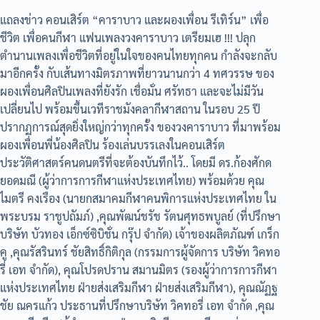
แถลงข่าว คอนเสิร์ต “คาราบาว และผองเพื่อน รีเทิร์น” เพื่อ
ชีวิต เพื่อคนกีฬา แฟนเพลงวงคาราบาว เตรียมเฮ !!! ปลุก
ตำนานเพลงเพื่อชีวิตที่อยู่ในใจของคนไทยทุกคน กำลังจะกลับ
มาอีกครั้ง กับเส้นทางมิตรภาพที่ยาวนานกว่า 4 ทศวรรษ ของ
ผองเพื่อนศิลปินเพลงที่ยังรัก เชื่อมั่น ศรัทธา และจะไม่มีวัน
เปลี่ยนไป พร้อมขึ้นเวทีราชมังคลากีฬาสถาน ในรอบ 25 ปี
ปรากฏการณ์สุดยิ่งใหญ่กว่าทุกครั้ง ของวงคาราบาว ที่มาพร้อม
ผองเพื่อนพี่น้องศิลปิน ร้องเล่นบรรเลงในคอนเสิร์ต
ประวัติศาสตร์คนดนตรีที่จะต้องบันทึกไว้.. โดยมี ดร.ก้องศักด
ยอดมณี (ผู้ว่าการการกีฬาแห่งประเทศไทย) พร้อมด้วย คุณ
ไมตรี คงเรือง (นายกสมาคมกีฬาคนพิการแห่งประเทศไทย ใน
พระบรม ราชูปถัมภ์) ,คุณพัฒน์ชรัช รัตนศุทธพบูลย์ (ที่ปรึกษา
บริษัท บัวทอง เอ็กซ์ซิบิชั่น กรุ๊ป จำกัด) เจ้าของผลิตภัณฑ์ เกร็ก
คู ,คุณรัสรินทร์ ชัยสิทธิ์กิติกุล (กรรมการผู้จัดการ บริษัท วิคทอ
รี่ เอท จำกัด), คุณโปรดปราน สมานมิตร (รองผู้ว่าการการกีฬา
แห่งประเทศไทย ฝ่ายส่งเสริมกีฬา ฝ่ายส่งเสริมกีฬา), คุณณัฏฐ
ชัย ณครแก้ว ประธานที่ปรึกษาบริษัท วิคทอรี่ เอท จำกัด ,คุณ