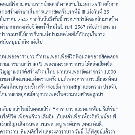
คอนเสิร์ต ณ สนามราชมังคลากีฬาสถาน ในรอบ 25 ปี หลังจาก
เคยสร้างตำนานในการแสดงสดครั้งแรกที่นี่ !!! เมื่อวันที่ 25
ธันวาคม 2542 จากวันนั้นถึงวันนี้ พวกเขากำลังจะกลับมาสร้าง
ตำนานเพลงเพื่อชีวิตครั้งใหม่ในปี พ.ศ. 2567 เพื่อส่งต่อความ
ปรารถนาดีให้การกีฬาแห่งประเทศไทยใช้เป็นทุนในการ
สนับสนุนนักกีฬาต่อไป
บทเพลงคาราบาว ตำนานเพลงเพื่อชีวิตที่อมตะคลาสสิคตลอด
กาลยาวนานกว่า 40 ปี เพลงของวงคาราบาว ได้หล่อเลี้ยงจิต
วิญญาณสรรค์สร้างสังคมไทย ผ่านบทเพลงฮิตมากกว่า 1,000
เพลง เสียงเพลงแห่งความหวัง มนต์เพลงคาราบาว..สื่อสะท้อน
สังคมไทยทุกชนชั้น สร้างรอยยิ้ม ความสนุก และความ ประทับ
ใจมาหลายยุคสมัย ทุกบทเพลงในความทรงจำจะถูกนำ
กลับมาเล่าใหม่ในคอนเสิร์ต “คาราบาว และผองเพื่อน รีเทิร์น”
เพื่อชีวิต เพื่อคนกีฬา เต็มอิ่ม..กับเหล่าเพื่อนพ้องศิลปินน้อง-พี่
(รับเชิญ) เสือ ธนพล ,พลพล ,หมู พงษ์เทพ ,ทอม ดันดี,
คาราวาน ,หินเหล็กไฟ และวงคาราบาว วันนี้..ได้พิสูจน์แล้วว่า