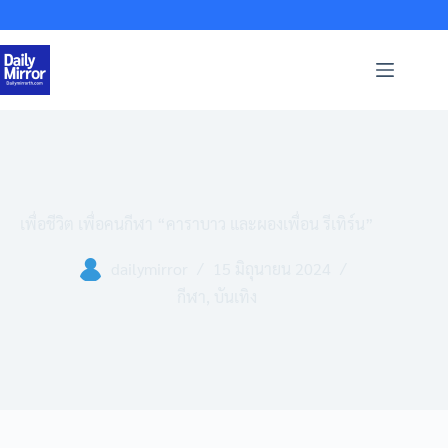
Skip
to
content
เพื่อชีวิต เพื่อคนกีฬา “คาราบาว และผองเพื่อน รีเทิร์น”
dailymirror
15 มิถุนายน 2024
กีฬา
,
บันเทิง