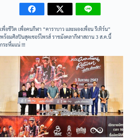
เพื่อชีวิต เพื่อคนกีฬา “คาราบาว และผองเพื่อน รีเทิร์น”
พร้อมศิลปินสุดเซอร์ไพรส์ ราชมังคลากีฬาสถาน 3 ส.ค.นี้
กระหึ่มแน่ !!!