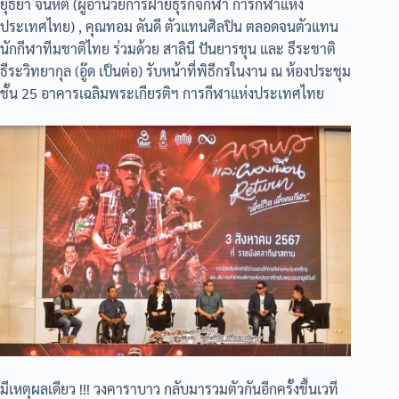
ยุธยา จีนหีต (ผู้อำนวยการฝ่ายธุรกิจกีฬา การกีฬาแห่ง
ประเทศไทย) , คุณทอม ดันดี ตัวแทนศิลปิน ตลอดจนตัวแทน
นักกีฬาทีมชาติไทย ร่วมด้วย สาลินี ปันยารชุน และ ธีระชาติ
ธีระวิทยากุล (อู๊ด เป็นต่อ) รับหน้าที่พิธีกรในงาน ณ ห้องประชุม
ชั้น 25 อาคารเฉลิมพระเกียรติฯ การกีฬาแห่งประเทศไทย
มีเหตุผลเดียว !!! วงคาราบาว กลับมารวมตัวกันอีกครั้งขึ้นเวที