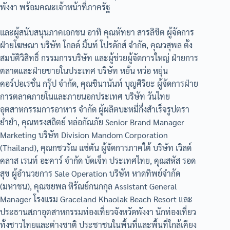
พังงา พร้อมคณะเจ้าหน้าที่ภาครัฐ
และผู้สนับสนุนภาคเอกชน อาทิ คุณหัทยา สารลิขิต ผู้จัดการ
ฝ่ายโฆษณา บริษัท โกลด์ มิ้นท์ โปรดักส์ จำกัด, คุณวสุพล ตั้ง
สมบัติวิสิทธิ์ กรรมการบริษัท และผู้ช่วยผู้จัดการใหญ่ ฝ่ายการ
ตลาดและฝ่ายขายในประเทศ บริษัท หยั่น หว่อ หยุ่น
คอร์ปอเรชั่น กรุ๊ป จำกัด, คุณชินานันท์ บุญศิริยะ ผู้จัดการฝ่าย
การตลาดภายในและภายนอกประเทศ บริษัท วันไทย
อุตสาหกรรมการอาหาร จำกัด ผู้ผลิตบะหมี่กึ่งสำเร็จรูปตรา
ยำยำ, คุณทรงสถิตย์ หล่อกัณภัย Senior Brand Manager
Marketing บริษัท Division Mandom Corporation
(Thailand), คุณกชวรัณ แซ่ตัน ผู้จัดการภาคใต้ บริษัท เวิลด์
คลาส เรนท์ อะคาร์ จำกัด บัดเจ็ท ประเทศไทย, คุณสหัส รอด
สุข ผู้อำนวยการ Sale Operation บริษัท หาดทิพย์จำกัด
(มหาชน), คุณชยพล หิรัณย์กนกกุล Assistant General
Manager โรงแรม Graceland Khaolak Beach Resort และ
ประธานสภาอุตสาหกรรมท่องเที่ยวจังหวัดพังงา นักท่องเที่ยว
ทั้งชาวไทยและต่างชาติ ประชาชนในพื้นที่และพื้นที่ใกล้เคียง