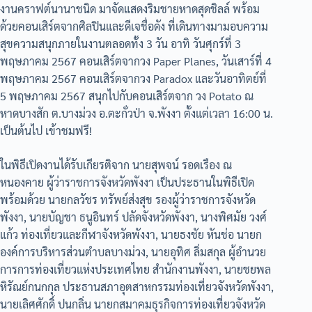
งานคราฟต์นานาชนิด มาจัดแสดงริมชายหาดสุดชิลล์ พร้อม
ด้วยคอนเสิร์ตจากศิลปินและดีเจชื่อดัง ที่เดินทางมามอบความ
สุขความสนุกภายในงานตลอดทั้ง 3 วัน อาทิ วันศุกร์ที่ 3
พฤษภาคม 2567 คอนเสิร์ตจากวง Paper Planes, วันเสาร์ที่ 4
พฤษภาคม 2567 คอนเสิร์ตจากวง Paradox และวันอาทิตย์ที่
5 พฤษภาคม 2567 สนุกไปกับคอนเสิร์ตจาก วง Potato ณ
หาดบางสัก ต.บางม่วง อ.ตะกั่วป่า จ.พังงา ตั้งแต่เวลา 16:00 น.
เป็นต้นไป เข้าชมฟรี!
ในพิธีเปิดงานได้รับเกียรติจาก นายสุพจน์ รอดเรือง ณ
หนองคาย ผู้ว่าราชการจังหวัดพังงา เป็นประธานในพิธีเปิด
พร้อมด้วย นายกลวัชร ทรัพย์ส่งสุข รองผู้ว่าราชการจังหวัด
พังงา, นายบัญชา ธนูอินทร์ ปลัดจังหวัดพังงา, นางพิศมัย วงศ์
แก้ว ท่องเที่ยวและกีฬาจังหวัดพังงา, นายธงชัย หันช่อ นายก
องค์การบริหารส่วนตำบลบางม่วง, นายอุทิศ ลิ่มสกุล ผู้อำนวย
การการท่องเที่ยวแห่งประเทศไทย สำนักงานพังงา, นายชยพล
หิรัณย์กนกกุล ประธานสภาอุตสาหกรรมท่องเที่ยวจังหวัดพังงา,
นายเลิศศักดิ์ ปนกลิ่น นายกสมาคมธุรกิจการท่องเที่ยวจังหวัด