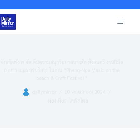
Skip
to
content
จังหวัดพังงา จัดเต็มความสนุกริมหาดบางสัก ทั้งดนตรี งานฝีมือ
อาหาร และการบริการ ในงาน “Phang-Nga Music on the
beach & Craft Festival”
dailymirror
10 พฤษภาคม 2024
ท่องเที่ยว
,
ไลฟ์สไตล์