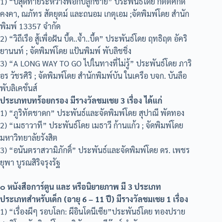
1) “ปีสุดท้ายระหว่างพ่อกับลูกชาย” ประพันธ์โดย กิตติศักดิ์
คงคา, ณภัทร สัตยุตม์ และถนอม เกตุเอม ;จัดพิมพ์โดย สำนัก
พิมพ์ 13357 จำกัด
2) “วิถีเรือ สู้เพื่อฝัน บึ้ด..จ้ำ..บึ้ด” ประพันธ์โดย ฤทธิฤต อัคริ
ยานนท์ ; จัดพิมพ์โดย แป้นพิมพ์ พับลิชชิ่ง
3) “A LONG WAY TO GO ไปในทางที่ไม่รู้” ประพันธ์โดย ภาริ
อร วัชรศิริ ; จัดพิมพ์โดย สำนักพิมพ์บัน ในเครือ บจก. บันลือ
พับลิเคชั่นส์
ประเภทบทร้อยกรอง มีรางวัลชมเชย 3 เรื่อง ได้แก่
1) “ภูริทัตชาดก” ประพันธ์และจัดพิมพ์โดย สุปาณี พัดทอง
2) “เมธาวาที” ประพันธ์โดย เมธาวี ก้านแก้ว ; จัดพิมพ์โดย
มหาวิทยาลัยรังสิต
3) “อนันตราสวามิภักดิ์” ประพันธ์และจัดพิมพ์โดย ดร. เพชร
ยุพา บูรณสิริจรุงรัฐ
๐ หนังสือการ์ตูน และ หรือนิยายภาพ มี 3 ประเภท
ประเภทสำหรับเด็ก (อายุ 6 – 11 ปี) มีรางวัลชมเชย 1 เรื่อง
1) “เรื่องผีๆ รอบโลก: ผีอินโดนีเซีย”ประพันธ์โดย ทองปราย