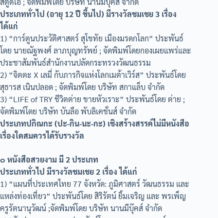
สตูดิโอ ; จัดพิมพ์โดย บริษัท นานมีบุ๊คส์ จำกัด
ประเภททั่วไป (อายุ 12 ปี ขึ้นไป) มีรางวัลชมเชย 3 เรื่อง
ได้แก่
1) “การ์ตูนประวัติศาสตร์ สุโขทัย เมืองมรดกโลก” ประพันธ์
โดย นายณัฐพงศ์ ลาภบุญทรัพย์ ; จัดพิมพ์โดยกองเผยแพร่และ
ประชาสัมพันธ์สำนักงานปลัดกระทรวงวัฒนธรรม
2) “จิตตะ X เลมี่ กับภารกิจแห่งโลกเมต้าเวิร์ส” ประพันธ์โดย
สุธารส เนินปลอด ; จัดพิมพ์โดย บริษัท สกาแล็บ จำกัด
3) “LIFE of TRY ชีวิตต่าย ขายหัวเราะ” ประพันธ์โดย ต่าย ;
จัดพิมพ์โดย บริษัท บันลือ พับลิเคชั่นส์ จำกัด
ประเภทปกิณกะ (ปะ-กิน-นะ-กะ) เชิงสร้างสรรค์ไม่มีหนังสือ
เรื่องใดสมควรได้รับรางวัล
๐ หนังสือสวยงาม มี 2 ประเภท
ประเภททั่วไป มีรางวัลชมเชย 2 เรื่อง ได้แก่
1) “แผนที่ประเทศไทย 77 จังหวัด: ภูมิศาสตร์ วัฒนธรรม และ
แหล่งท่องเที่ยว” ประพันธ์โดย สิริรัตน์ ยิ้มเจริญ และ พรเพ็ญ
ครูรัตนานุวัฒน์ ;จัดพิมพ์โดย บริษัท นานมีบุ๊คส์ จำกัด