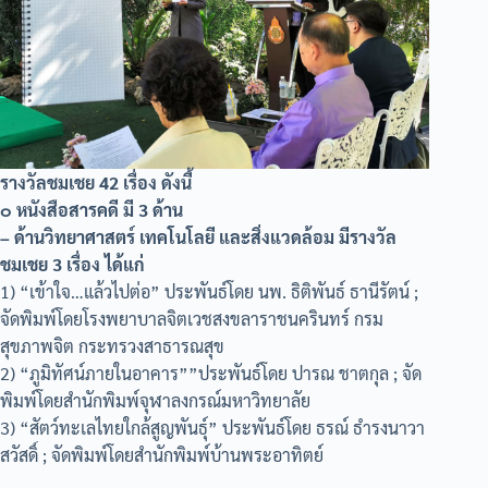
รางวัลชมเชย 42 เรื่อง ดังนี้
๐ หนังสือสารคดี มี 3 ด้าน
– ด้านวิทยาศาสตร์ เทคโนโลยี และสิ่งแวดล้อม มีรางวัล
ชมเชย 3 เรื่อง ได้แก่
1) “เข้าใจ…แล้วไปต่อ” ประพันธ์โดย นพ. ธิติพันธ์ ธานีรัตน์ ;
จัดพิมพ์โดยโรงพยาบาลจิตเวชสงขลาราชนครินทร์ กรม
สุขภาพจิต กระทรวงสาธารณสุข
2) “ภูมิทัศน์ภายในอาคาร””ประพันธ์โดย ปารณ ชาตกุล ; จัด
พิมพ์โดยสำนักพิมพ์จุฬาลงกรณ์มหาวิทยาลัย
3) “สัตว์ทะเลไทยใกล้สูญพันธุ์” ประพันธ์โดย ธรณ์ ธำรงนาวา
สวัสดิ์ ; จัดพิมพ์โดยสำนักพิมพ์บ้านพระอาทิตย์