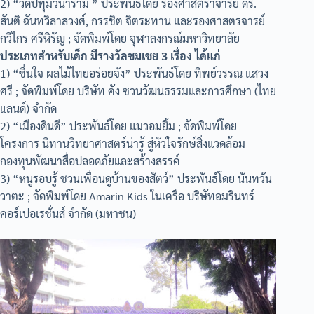
2) “วัดปทุมวนาราม ” ประพันธ์โดย รองศาสตราจารย์ ดร.
สันติ ฉันทวิลาสวงศ์, กรรชิต จิตระทาน และรองศาสตรจารย์
กวีไกร ศรีหิรัญ ; จัดพิมพ์โดย จุฬาลงกรณ์มหาวิทยาลัย
ประเภทสำหรับเด็ก มีรางวัลชมเชย 3 เรื่อง ได้แก่
1) “ชื่นใจ ผลไม้ไทยอร่อยจัง” ประพันธ์โดย ทิพย์วรรณ แสวง
ศรี ; จัดพิมพ์โดย บริษัท คัง ซวนวัฒนธรรมและการศึกษา (ไทย
แลนด์) จำกัด
2) “เมืองดินดี” ประพันธ์โดย แมวอมยิ้ม ; จัดพิมพ์โดย
โครงการ นิทานวิทยาศาสตร์น่ารู้ สู่หัวใจรักษ์สิ่งแวดล้อม
กองทุนพัฒนาสื่อปลอดภัยและสร้างสรรค์
3) “หนูรอบรู้ ชวนเพื่อนดูบ้านของสัตว์” ประพันธ์โดย นันทวัน
วาตะ ; จัดพิมพ์โดย Amarin Kids ในเครือ บริษัทอมรินทร์
คอร์เปอเรชั่นส์ จำกัด (มหาชน)