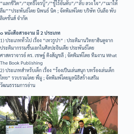
“แลกชีวิต”/”ฤทธิ์โจรบู๊”/”ชู้ไร้อันดับ”/”ลับ ลวง ใจ”/”เมาให้
ลืม””ประพันธ์โดย นิพนธ์ นิค ; จัดพิมพ์โดย บริษัท บันลือ พับ
ลิเคชั่นส์ จำกัด
๐ หนังสือสวยงาม มี 2 ประเภท
1) ประเภททั่วไป เรื่อง “เทวรูปา” : ประติมานวิทยาฮินดูจาก
ประติมากรรมชิ้นเอกในศิลปะอินเดีย ประพันธ์โดย
ศาสตราจารย์ ดร. เชษฐ์ ติงสัญชลี ; จัดพิมพ์โดย ทีมงาน What
The Book Publishing
2) ประเภทสำหรับเด็ก เรื่อง “ร้องเป็นเล่นสนุก บทร้องเล่นเด็ก
ไทย” รวบรวมโดย พี่มู ; จัดพิมพ์โดยมูลนิธิสร้างเสริม
วัฒนธรรมการอ่าน