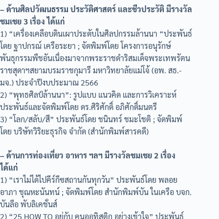
– ด้านศิลปวัฒนธรรม ประวัติศาสตร์ และชีวประวัติ มีรางวัล
ชมเชย 3 เรื่อง ได้แก่
1) “เครื่องเคลือบดินเผาประดับในศิลปกรรมล้านนา “ประพันธ์
โดย ฐาปกรณ์ เครือระยา ; จัดพิมพ์โดย โครงการอนุรักษ์
พันธุกรรมพืชอันเนื่องมาจากพระราชดำริสมเด็จพระเทพรัตน
ราชสุดาฯสยามบรมราชกุมารี มหาวิทยาลัยแม่โจ้ (อพ. สธ.-
มจ.) ประจำปีงบประมาณ 2566
2) “พุทธศิลป์ล้านนา”: รูปแบบ แนวคิด และการวิเคราะห์
ประพันธ์และจัดพิมพ์โดย ดร.ศิริศักดิ์ อภิศักดิ์มนตรี
3) “โลก/สลับ/สี” ประพันธ์โดย ชนินทร์ ชมะโชติ ; จัดพิมพ์
โดย บริษัทวิริยะธุรกิจ จำกัด (สำนักพิมพ์สารคดี)
– ด้านการท่องเที่ยว อาหาร ฯลฯ มีรางวัลชมเชย 2 เรื่อง
ได้แก่
1) “เราไม่ได้ไปคีร์กีซสถานกันทุกวัน” ประพันธ์โดย พลอย
อาภา ชุณหะนันทน์ ; จัดพิมพ์โดย สำนักพิมพ์บัน ในเครือ บจก.
บันลือ พับลิเคชั่นส์
2) “25 HOW TO อยู่กับ คนออทิสติก อย่างเข้าใจ” ประพันธ์