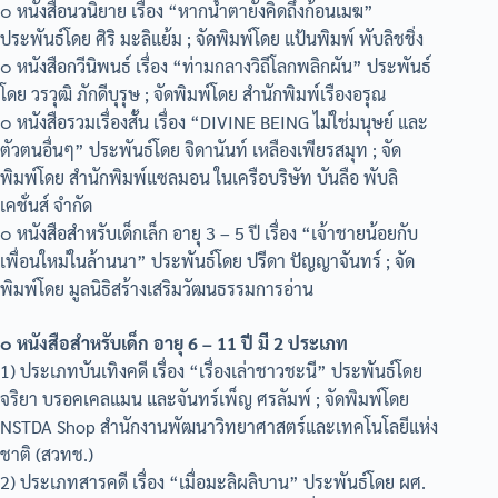
๐ หนังสือนวนิยาย เรื่อง “หากน้ำตายังคิดถึงก้อนเมฆ”
ประพันธ์โดย ศิริ มะลิแย้ม ; จัดพิมพ์โดย แป้นพิมพ์ พับลิชชิ่ง
๐ หนังสือกวีนิพนธ์ เรื่อง “ท่ามกลางวิถีโลกพลิกผัน” ประพันธ์
โดย วรวุฒิ ภักดีบุรุษ ; จัดพิมพ์โดย สำนักพิมพ์เรืองอรุณ
๐ หนังสือรวมเรื่องสั้น เรื่อง “DIVINE BEING ไม่ใช่มนุษย์ และ
ตัวตนอื่นๆ” ประพันธ์โดย จิดานันท์ เหลืองเพียรสมุท ; จัด
พิมพ์โดย สำนักพิมพ์แซลมอน ในเครือบริษัท บันลือ พับลิ
เคชั่นส์ จำกัด
๐ หนังสือสำหรับเด็กเล็ก อายุ 3 – 5 ปี เรื่อง “เจ้าชายน้อยกับ
เพื่อนใหม่ในล้านนา” ประพันธ์โดย ปรีดา ปัญญาจันทร์ ; จัด
พิมพ์โดย มูลนิธิสร้างเสริมวัฒนธรรมการอ่าน
๐ หนังสือสำหรับเด็ก อายุ 6 – 11 ปี มี 2 ประเภท
1) ประเภทบันเทิงคดี เรื่อง “เรื่องเล่าชาวชะนี” ประพันธ์โดย
จริยา บรอคเคลแมน และจันทร์เพ็ญ ศรลัมพ์ ; จัดพิมพ์โดย
NSTDA Shop สำนักงานพัฒนาวิทยาศาสตร์และเทคโนโลยีแห่ง
ชาติ (สวทช.)
2) ประเภทสารคดี เรื่อง “เมื่อมะลิผลิบาน” ประพันธ์โดย ผศ.