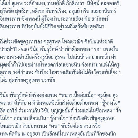
ได้แก่ สุเทพ วงศ์กำแหง, ทนงศักดิ์ ภักดีเทวา, นิทัศน์ ละอองศรี,
สุวัจชัย สุทธิมา, อดิเรก จันทร์เรือง, อดุลย์ กรีน และธานินทร์
อินทรเทพ ซึ่งเพลงนี้ ผู้ร้องนำประสานเสียง คือ ธานินทร์
อินทรเทพ ที่ปัจจุบันยังมีชีวิตอยู่รวมถึงสุวัจชัย สุทธิมา
ถึงช่วงเชิดชูครูเทพลง ครูสุรพล โทณะวณิก ศิลปินแห่งชาติ
ประจำปี 2540 วินัย พันธุรักษ์ นำเข้าด้วยเพลง “รอ” เพลงใน
ความทรงจำเมื่อครั้งครูน้อย สุรพล ไปเล่นน้ำตกมวกเหล็ก ดำ
ผุดเข้าถ้ำไปเจอม่านน้ำหยดกร่อนเซาะหิน ก่อนนำมาแต่งให้ครู
สุเทพ วงศ์กำแหง ขับร้อง โดยวางเดิมพันดังไม่ดัง ใครแพ้เลี้ยง 1
โต๊ะ สุดท้ายครูสุเทพ ปราชัย
วินัย พันธุรักษ์ ยังร้องต่อเพลง “หนาวเนื้อห่มเนื้อ” ครูน้อย สุร
พล แต่งให้กับวง ดิ อิมพอสซิเบิ้ลส์ ต่อด้วยด้วยเพลง “ชู้ทางใจ”
อีส อารีย์ ร่วมงานกับ วิชัย บุญญะยันต์ ร่วมแต่งในชื่อเพลง “รัก
ในใจ” ต่อมาเปลี่ยนเป็น “ชู้ทางใจ” ก่อนปิดคิวเชิชูครูสุรพล
โทณะวณิก ด้วยบทเพลง “คน” ขับร้องโดย ดร.กรวิช
เทพหัสดิน ณ อยุธยา เป็นอีกหนึ่งบทเพลงอันเป็นที่รักของนัก