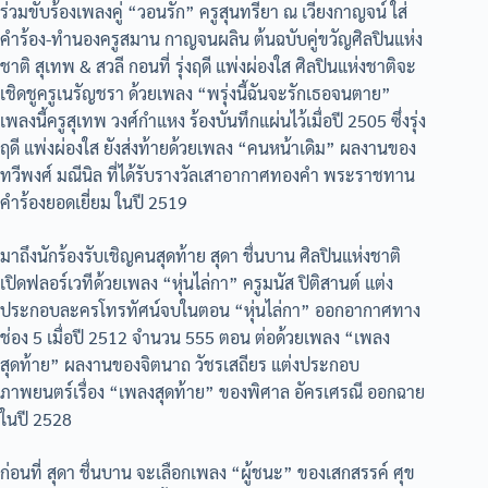
ร่วมขับร้องเพลงคู่ “วอนรัก” ครูสุนทรียา ณ เวียงกาญจน์ ใส่
คำร้อง-ทำนองครูสมาน กาญจนผลิน ต้นฉบับคู่ขวัญศิลปินแห่ง
ชาติ สุเทพ & สวลี กอนที่ รุ่งฤดี แพ่งผ่องใส ศิลปินแห่งชาติจะ
เชิดชูครูเนรัญชรา ด้วยเพลง “พรุ่งนี้ฉันจะรักเธอจนตาย”
เพลงนี้ครูสุเทพ วงศ์กำแหง ร้องบันทึกแผ่นไว้เมื่อปี 2505 ซึ่งรุ่ง
ฤดี แพ่งผ่องใส ยังส่งท้ายด้วยเพลง “คนหน้าเดิม” ผลงานของ
ทวีพงศ์ มณีนิล ที่ได้รับรางวัลเสาอากาศทองคำ พระราชทาน
คำร้องยอดเยี่ยม ในปี 2519
มาถึงนักร้องรับเชิญคนสุดท้าย สุดา ชื่นบาน ศิลปินแห่งชาติ
เปิดฟลอร์เวทีด้วยเพลง “หุ่นไล่กา” ครูมนัส ปิติสานต์ แต่ง
ประกอบละครโทรทัศน์จบในตอน “หุ่นไล่กา” ออกอากาศทาง
ช่อง 5 เมื่อปี 2512 จำนวน 555 ตอน ต่อด้วยเพลง “เพลง
สุดท้าย” ผลงานของจิตนาถ วัชรเสถียร แต่งประกอบ
ภาพยนตร์เรื่อง “เพลงสุดท้าย” ของพิศาล อัครเศรณี ออกฉาย
ในปี 2528
ก่อนที่ สุดา ชื่นบาน จะเลือกเพลง “ผู้ชนะ” ของเสกสรรค์ ศุข