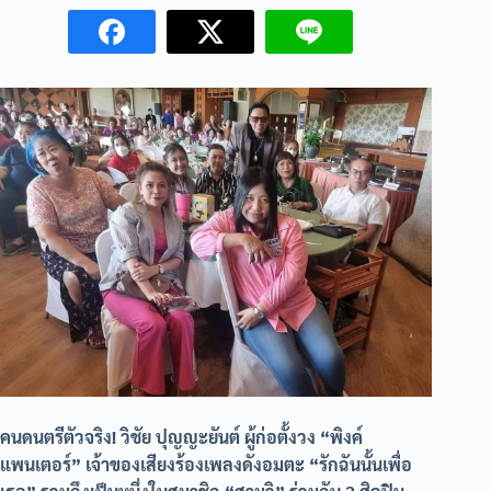
คนดนตรีตัวจริง! วิชัย ปุญญะยันต์ ผู้ก่อตั้งวง “พิงค์
แพนเตอร์” เจ้าของเสียงร้องเพลงดังอมตะ “รักฉันนั้นเพื่อ