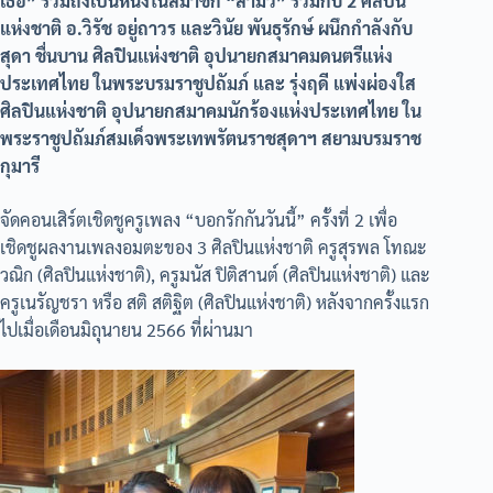
เธอ” รวมถึงเป็นหนึ่งในสมาชิก “สามวิ” ร่วมกับ 2 ศิลปิน
แห่งชาติ อ.วิรัช อยู่ถาวร และวินัย พันธุรักษ์ ผนึกกำลังกับ
สุดา ชื่นบาน ศิลปินเเห่งชาติ อุปนายกสมาคมดนตรีแห่ง
ประเทศไทย ในพระบรมราชูปถัมภ์ และ รุ่งฤดี แพ่งผ่องใส
ศิลปินแห่งชาติ อุปนายกสมาคมนักร้องแห่งประเทศไทย ใน
พระราชูปถัมภ์สมเด็จพระเทพรัตนราชสุดาฯ สยามบรมราช
กุมารี
จัดคอนเสิร์ตเชิดชูครูเพลง “บอกรักกันวันนี้” ครั้งที่ 2 เพื่อ
เชิดชูผลงานเพลงอมตะของ 3 ศิลปินแห่งชาติ ครูสุรพล โทณะ
วณิก (ศิลปินแห่งชาติ), ครูมนัส ปิติสานต์ (ศิลปินแห่งชาติ) และ
ครูเนรัญชรา หรือ สติ สติฐิต (ศิลปินแห่งชาติ) หลังจากครั้งแรก
ไปเมื่อเดือนมิถุนายน 2566 ที่ผ่านมา