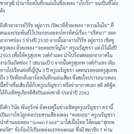
ชาตวุฒิ นำมาร้องบันทึกแผ่นในชื่อเพลง “เก็บรัก” จนเป็นที่โด่ง
ดัง
ถึงคิวอาจารย์วิรัช อยู่ถาวร เปิดเวทีด้วยเพลง “ความในใจ”.ที่
ตนเองประพันธ์ไว้ประกอบละครโทรทัศน์เรื่อง “ปริศนา” ออก
อากาศช่อง 3 ช่วงปี 2530 จากนั้นอาจารย์วิรัช อยู่ถาวร เชิดชู
ครูเพลง ด้วยเพลง “จะคอยขวัญใจ” ครูเนรัญชรา แต่งไว้เมื่อปี
2503 เพื่อให้ครูสุเทพ วงศ์กำแหง นำไปร้องสดออกอากาศใน
งานวันเกิดช่อง 7 (สนามเป้า) จากนั้นครูสุเทพ วงศ์กำแหง เดิน
ทางไปเรียนต่อที่ญี่ปุ่น 3 ปี ครูเนรัญชรา อดทนรอคอยครูสุเทพ
ถึง 3 ปีเพื่อกลับมาร้องบันทึกแผ่นเสียง ซึ่งสมใจปรารถนาเพลง
นี้สร้างชื่อเสียงให้กับครูเนรัญชรา หรือจ่าอากาศเอก สติ สติฐิต
ได้รับเชิดชูเกียรติศิลปินแห่งชาติ ประจำปี 2562
ถึงคิว วินัย พันธุรักษ์ ยังคงอยู่ในช่วงเชิดชูครูเนรัญชรา ครานี้
เป็นการโชว์ลูกคอประสานเสียงเพลง “คอยเธอ” ครูเนรัญชรา
นำทำนองเพลง “Green Field” มาใส่เนื้อไทย ให้คณะ”สุเทพ
คอรัส” ขับร้องไว้เป็นเพลงแรกของคณะ ซี่งมี สมาชิก 7 ท่าน