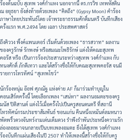
ร้องต้นฉบับ สุเทพ วงศ์กำแหง นอกจากนี้ ดร.กรวิช เทพหัสดิน
ณ อยุธยา ยังส่งท้ายด้วยเพลง “คิดถึง” (Gypsy Moon) คำร้อง
ภาษาไทยประพันธ์โดย เจ้าพระยาธรรมศักดิ์มนตรี บันทึกเสียง
ครั้งแรก พ.ศ.2494 โดย เฉลา ประสพศาสตร์
ถึงคิววง พิ้งค์แพนเตอร์ เริ่มต้นด้วยเพลง “ธารสวาท” ผลงาน
ของครูรักษ์ รักพงษ์ หรือสมณะโพธิรักษ์ แต่งให้คณะสุเทพ
คอรัส หรือ เป็นการร้องประสานระหว่างสุเทพ วงศ์กำแหง กับ
ทนงศักดิ์ ภักดีเทวา และได้สร้างชื่อให้กับคณะสุเทพคอรัส จนมี
รายการโทรทัศน์ “สุเทพโชว์”
นักร้องหนุ่ม อ๊อฟ ศุภณัฐ แห่งค่าย AF ก็มาร่วมทำบุญใน
คอนเสิร์ตครั้งนี้ โดยเลือกเพลง “เสน่หา” ผลงานอมตะของครู
มนัส ปิติสานต์ แต่งไว้เมื่อครั้งไปเป็นครูสอนดนตรี ที่สถานี
โทรทัศน์กรมประชาสัมพันธ์ ขอนแก่น คืนหนึ่งเหมันต์ลมหนาว
พัดพริ้วดวงจันทร์งามเด่นเต็มดวง รำพึงรำพันประหนึ่งความรัก
ล่องลอยมาจนกลายเป็นบทเพลงอมตะ ยิ่งได้สุเทพ วงศ์กำแหง
ร้องบันทึกแผ่นเสียงในปี 2507 ทำให้เพลงนี้สร้างชื่อให้กับครู