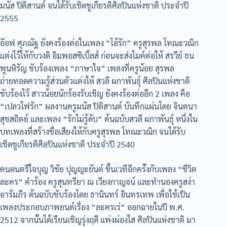
มนัส ปิติสานต์ จนได้รับเชิดชูเกียรติศิลปินแห่งชาติ ประจำปี
2555
อ๊อฟ ศุภณัฐ ยังคงร้องต่อในเพลง “โอ้รัก” ครูสุรพล โทณะวณิก
แต่งไว้ให้กับวงดิ อิมพอสซิเบิ้ลส์ ก่อนจะส่งไมค์ต่อให้ สรวีย์ ธน
พูนหิรัญ ขับร้องเพลง “ภาษาใจ” เพลงที่ครูน้อย สุรพล
ถ่ายทอดความรู้ส่วนตัวแต่งให้ สวลี ผกาพันธุ์ ศิลปินแห่งชาติ
ขับร้องไว้ สาวน้อยนักร้องรับเชิญ ยังคงร้องต่ออีก 2 เพลง คือ
“เปลวไฟรัก” ผลงานครูมนัส ปิติสานต์ บันทึกแผ่นโดย จินตนา
สุขสถิตย์ และเพลง “รักไม่รู้ดับ” ต้นฉบับสวลี ผกาพันธุ์ หนึ่งใน
บทเพลงที่สร้างชื่อเสียงให้กับครูสุรพล โทณะวณิก จนได้รับ
เชิดชูเกียรติศิลปินแห่งชาติ ประจำปี 2540
คนดนตรีใจบุญ วิชัย ปุญญะยันต์ ขึ้นเวทีอีกครั้งกับเพลง “ชีวิต
ละคร” คำร้อง ครูสุนทรียา ณ เวียงกาญจน์ และทำนองครูสง่า
อารัมภีร ต้นฉบับขับร้องโดย ธานินทร์ อินทรเทพ เพื่อใช้เป็น
เพลงประกอบภาพยนต์เรื่อง “ละครเร่” ออกฉายในปี พ.ศ.
2512 จากนั้นได้เรียนเชิญรุ่งฤดี แพ่งผ่องใส ศิลปินแห่งชาติ มา