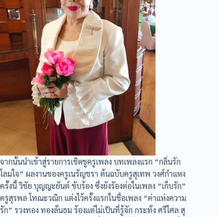
จากนั้นนำเข้าสู่รายการเชิดชูครูเพลง บทเพลงแรก “กลิ่นรัก
โลมใจ” ผลงานของครูเนรัญชรา ต้นฉบับครูสุเทพ วงศ์กำแหง
ครั้งนี้ วิชัย บุญญะยันต์ ขับร้อง ซึ่งยังรัองต่อในเพลง “เก็บรัก”
ครูสุรพล โทณะวณิก แต่งไว้ครั้งแรกในชื่อเพลง “ค่าแห่งความ
รัก” รวงทอง ทองลั่นธม ร้องแต่ไม่เป็นที่รู้จัก กระทั่ง ศรีไศล สุ