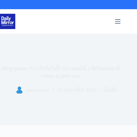
Skip
to
content
เชิดชูครูเพลง “บอกรักกันวันนี้” EP2 มอบให้ 3 ศิลปินแห่งชาติ
รายละ 49,999 บาท
dailymirror
19 กุมภาพันธ์ 2024
บันเทิง