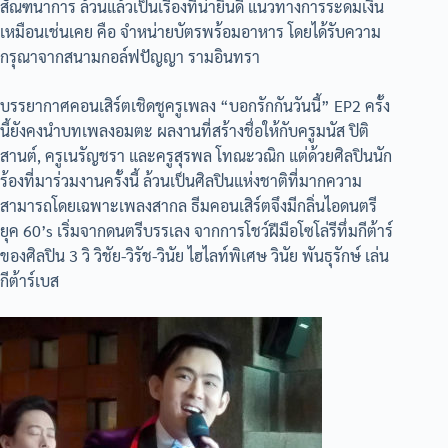
สัณฑนาการ ล้วนแล้วเป็นเรื่องที่น่ายินดี แนวทางการระดมเงิน
เหมือนเช่นเคย คือ จำหน่ายบัตรพร้อมอาหาร โดยได้รับความ
กรุณาจากสนามกอล์ฟปัญญา รามอินทรา
บรรยากาศคอนเสิร์ตเชิดชูครูเพลง “บอกรักกันวันนี้” EP2 ครั้ง
นี้ยังคงนำบทเพลงอมตะ ผลงานที่สร้างชื่อให้กับครูมนัส ปิติ
สานต์, ครูเนรัญชรา และครูสุรพล โทณะวณิก แต่ด้วยศิลปินนัก
ร้องที่มาร่วมงานครั้งนี้ ล้วนเป็นศิลปินแห่งชาติที่มากความ
สามารถโดยเฉพาะเพลงสากล ธีมคอนเสิร์ตจึงมีกลิ่นไอดนตรี
ยุค 60’s เริ่มจากดนตรีบรรเลง จากการโชว์ฝีมือโซโล่รีทึ่มกีต้าร์
ของศิลปิน 3 วิ วิชัย-วิรัช-วินัย ไฮไลท์พิเศษ วินัย พันธุรักษ์ เล่น
กีต้าร์เบส