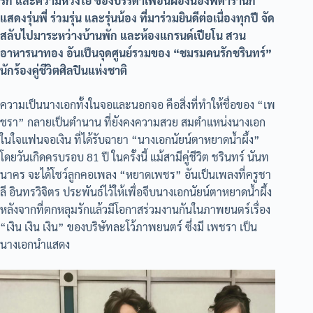
รัก และความห่วงใย ของบรรดาเพื่อนผองน้องพี่ดารานัก
แสดงรุ่นพี่ ร่วมรุ่น และรุ่นน้อง ที่มาร่วมยินดีต่อเนื่องทุกปี จัด
สลับไปมาระหว่างบ้านพัก และห้องแกรนด์เปียโน สวน
อาหารนาทอง อันเป็นจุดศูนย์รวมของ “ชมรมคนรักชรินทร์”
นักร้องคู่ชีวิตศิลปินแห่งชาติ
ความเป็นนางเอกทั้งในจอและนอกจอ คือสิ่งที่ทำให้ชื่อของ “เพ
ชรา” กลายเป็นตำนาน ที่ยังคงความสวย สมตำแหน่งนางเอก
ในใจแฟนจอเงิน ที่ได้รับฉายา “นางเอกนัยน์ตาหยาดน้ำผึ้ง”
โดยวันเกิดครบรอบ 81 ปี ในครั้งนี้ แม้สามีคู่ชีวิต ชรินทร์ นันท
นาคร จะได้โชว์ลูกคอเพลง “หยาดเพชร” อันเป็นเพลงที่ครูชา
ลี อินทรวิจิตร ประพันธ์ไว้ให้เพื่อจีบนางเอกนัยน์ตาหยาดน้ำผึ้ง
หลังจากที่ตกหลุมรักแล้วมีโอกาสร่วมงานกันในภาพยนตร์เรื่อง
“เงิน เงิน เงิน” ของบริษัทละโว้ภาพยนตร์ ซึ่งมี เพชรา เป็น
นางเอกนำแสดง