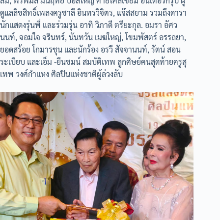
ลม์, พรพิมล มั่นฤทัย บอสใหญ่ ค่ายโคลีเซี่ยม อินเตอร์กรุ๊ป ผู้
ดูแลลิขสิทธิ์เพลงครูชาลี อินทรวิจิตร, แจ๊สสยาม รวมถึงดารา
นักแสดงรุ่นพี่ และร่วมรุ่น อาทิ วิภาดี ตรียะกุล. อมรา อัศว
นนท์, จอมใจ จรินทร์, นันทวัน เมฆใหญ่, โขมพัสตร์ อรรถยา,
ยอดสร้อย โกมารชุน และนักร้อง อรวี สัจจานนท์, รัตน์ สอน
ระเบียบ และเอ็ม -ยืนชมน์ สมบัติเทพ ลูกศิษย์คนสุดท้ายครูสุ
เทพ วงศ์กำแหง ศิลปินแห่งชาติผู้ล่วงลับ