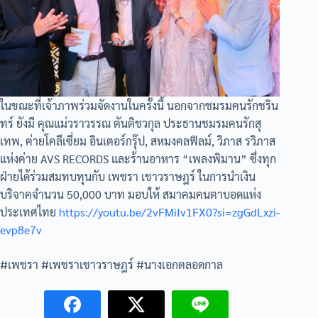
ในขณะที่เจ้าภาพร่วมจัดงานในครั้งนี้ นอกจากชมรมคนรักชริน
ทร์ ยังมี คุณแม่วราวรรณ ตันติชวกุล ประธานชมรมคนรักสุ
เทพ, ค่ายโคลีเซี่ยม อินเตอร์กรุ๊ป, สหมงคลฟิลม์, วิภาส รวิภาส
แห่งค่าย AVS RECORDS และร้านอาหาร “เพลงพิมาน” ซึ่งทุก
ฝ่ายได้ร่วมสมทบทุนกับ เพชรา เชาวราษฎร์ ในการนำเงิน
บริจาคจำนวน 50,000 บาท มอบให้ สมาคมคนตาบอดแห่ง
ประเทศไทย
https://youtu.be/2vFMiIv1FX0?si=zgGdLxzi-
evp8e7v
#เพชรา #เพชราเชาวราษฎร์ #นางเอกตลอดกาล