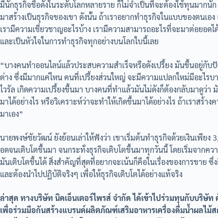
มีนักธุรกิจชื่อดังในระดับโลกหลายราย ก็ไม่จำเป็นที่จะต้องใช้ทุนมากน
มาสร้างเป็นธุรกิจของเขา ดังนั้น ถ้าเราอยากทำธุรกิจในแบบของตนเอง
เรามีความเชี่ยวชาญอะไรบ้าง เรามีความสามารถอะไรที่จะมาต่อยอดได้บ้า
และเป็นหัวใจในการทำธุรกิจทุกอย่างบนโลกใบนี้เลย
“บางคนทำออนไลน์แล้วประสบความสำเร็จหรือดังเปรี้ยง มันขึ้นอยู่กับปัจ
ต่าง ซึ่งมีมากแค่ไหน คนที่เปรี้ยงส่วนใหญ่ จะมีความแปลกใหม่มีอะไรบางอย
ไวรัล เกิดความเปรี้ยงขึ้นมา บางคนที่ทำแล้วมันไม่ดังก็ต้องกลับมาดูว่า 
มาได้อย่างไร หรือวิเคราะห์ว่าจะทำให้เกิดขึ้นมาได้อย่างไร ถ้าเราสร้าง
มาเอง”
นายพงษ์ชัยวัฒน์ ยังย้อนเล่าให้ฟังว่า เขาเริ่มต้นทำธุรกิจด้วยเงินเพี
อดจนเติบโตขึ้นมา จนกระทั่งธุรกิจเติบโตขึ้นมาทุกวันนี้ โดยเริ่มจา
มันเติบโตขึ้นได้ สิ่งสำคัญที่สุดที่อยากจะเน้นก็คือในเรื่องของการขาย ซ
และต้องนำไปปฏิบัติจริงๆ เพื่อให้ธุรกิจเติบโตได้อย่างแท้จริง
ล่าสุด ทางบริษัท นิคเอ็นเตอร์ไพรส์ จำกัด ได้เข้าไปร่วมทุนกับบริษ
เพื่อร่วมมือกันสร้างแบรนด์ผลิตภัณฑ์เสริมอาหารเครื่องดื่มน้ำผลไม