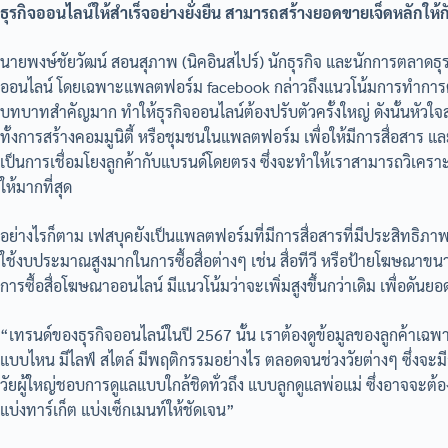
ธุรกิจออนไลน์ให้สำเร็จอย่างยั่งยืน สามารถสร้างยอดขายเจ็ดหลักให้
นายพงษ์ชัยวัฒน์ สอนสุภาพ (นิคอินสไปร์) นักธุรกิจ และนักการตลาดธ
ออนไลน์ โดยเฉพาะแพลตฟอร์ม facebook กล่าวถึงแนวโน้มการทำการตลาด
บทบาทสำคัญมาก ทำให้ธุรกิจออนไลน์ต้องปรับตัวครั้งใหญ่ ดังนั้นหัวใจส
ทั้งการสร้างคอมมูนิตี้ หรือชุมชนในแพลตฟอร์ม เพื่อให้มีการสื่อสาร แล
เป็นการเชื่อมโยงลูกค้ากับแบรนด์โดยตรง ซึ่งจะทำให้เราสามารถวิเคร
ให้มากที่สุด
อย่างไรก็ตาม เฟสบุคยังเป็นแพลตฟอร์มที่มีการสื่อสารที่มีประสิทธิภาพสูง
ใช้งบประมาณสูงมากในการซื้อสื่อต่างๆ เช่น สื่อทีวี หรือป้ายโฆษณา
การซื้อสื่อโฆษณาออนไลน์ มีแนวโน้มว่าจะเพิ่มสูงขึ้นกว่าเดิม เพื่อดันยอด
“เทรนด์ของธุรกิจออนไลน์ในปี 2567 นั้น เราต้องดูข้อมูลของลูกค้าเ
แบบไหน มีไลฟ์ สไตล์ มีพฤติกรรมอย่างไร ตลอดจนช่วงวัยต่างๆ ซึ่งจะม
วัยผู้ใหญ่ชอบการดูแลแบบใกล้ชิดทั่วถึง แบบลูกดูแลพ่อแม่ ซึ่งอาจจะต้อง
แบ่งทาร์เก็ต แบ่งเซ็กเมนท์ให้ชัดเจน”