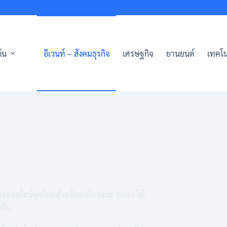
่น
อีเวนท์ – สังคมธุรกิจ
เศรษฐกิจ
ยานยนต์
เทคโน
รกิจออนไลน์ยุคใหม่สำหรับองค์กรและ SMEs ให้
งยืน