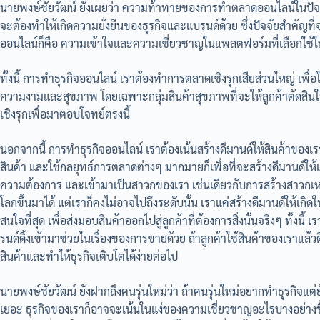
นายพงษ์ชัยวัฒน์ ยังเผยว่า ความท้าทายของการทำตลาดออนไลน์ในปัจจุบั
จะต้องทำให้เกิดความยั่งยืนของธุรกิจและแบรนด์ด้วย ซึ่งปัจจัยสำค
ออนไลน์ก็คือ ความเข้าใจและความเชี่ยวชาญในแพลตฟอร์มที่เลือกใช
ทั้งนี้ การทำธุรกิจออนไลน์ เราต้องทำการตลาดเชิงรุกเสียส่วนใหญ่ เพื่อใ
ความงามและสุขภาพ โดยเฉพาะกลุ่มสินค้าสุขภาพที่จะให้ลูกค้าตัดสินใจซื
เชิงรุกเพื่อมาตอบโจทย์ตรงนี้
นอกจากนี้ การทำธุรกิจออนไลน์ เราต้องเน้นสร้างดีมานด์ให้สินค้าของเ
สินค้า และใช้กลยุทธ์การตลาดต่างๆ มากมายก็เพื่อที่จะสร้างดีมานด์ให้เก
ความต้องการ และเข้ามาเป็นสาวกของเรา เช่นเดียวกับการสร้างสาวกเหม
โลกขึ้นมาได้ แต่เราก็คงไม่อาจไปถึงระดับนั้น เราแค่สร้างดีมานด์ให้เก
สนใจที่สุด เพื่อส่งมอบสินค้าออกไปสู่ลูกค้าที่ต้องการสิ่งนั้นจริงๆ ทั้งน
รนด์ดิ้งเข้ามาช่วยในเรื่องของการขายด้วย ถ้าลูกค้าใช้สินค้าของเราแล้
สินค้าและทำให้ธุรกิจเติบโตได้ง่ายต่อไป
นายพงษ์ชัยวัฒน์ ยังฝากถึงคนรุ่นใหม่ว่า ถ้าคนรุ่นใหม่อยากทำธุรกิจแต่ยั
เยอะ ธุรกิจของเราก็อาจจะเน้นในแง่ของความเชี่ยวชาญอะไรบางอย่างขึ้