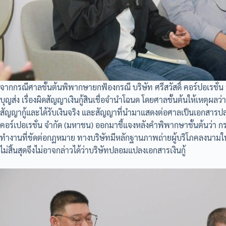
จากกรณีศาลชั้นต้นพิพากษายกฟ้องกรณี บริษัท ศรีสวัสดิ์ คอร์ปอเรชั่น 
บุญส่ง เรื่องผิดสัญญาเงินกู้สินเชื่อจำนำโฉนด โดยศาลชั้นต้นให้เหตุผลว่
สัญญากู้และได้รับเงินจริง และสัญญาที่นำมาแสดงต่อศาลเป็นเอกสารปลอมจ
คอร์เปอเรชั่น จำกัด (มหาชน) ออกมาชี้แจงหลังคำพิพากษาชั้นต้นว่า ก
ทำงานที่ขัดต่อกฏหมาย ทางบริษัทมีหลักฐานภาพถ่ายผู้บริโภคลงนามใน
ไม่สิ้นสุดจึงไม่อาจกล่าวได้ว่าบริษัทปลอมแปลงเอกสารเงินกู้