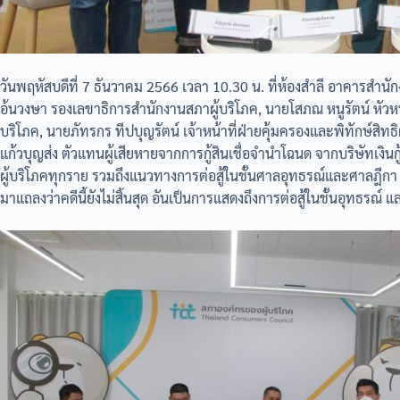
วันพฤหัสบดีที่ 7 ธันวาคม 2566 เวลา 10.30 น. ที่ห้องสำลี อาคารสำน
อ้นวงษา รองเลขาธิการสำนักงานสภาผู้บริโภค, นายโสภณ หนูรัตน์ หัวหน้
บริโภค, นายภัทรกร ทีปบุญรัตน์ เจ้าหน้าที่ฝ่ายคุ้มครองและพิทักษ์สิทธ
แก้วบุญส่ง ตัวแทนผู้เสียหายจากการกู้สินเชื่อจำนำโฉนด จากบริษัทเงินก
ผู้บริโภคทุกราย รวมถึงแนวทางการต่อสู้ในชั้นศาลอุทธรณ์และศาลฎีกา หล
มาแถลงว่าคดีนี้ยังไม่สิ้นสุด อันเป็นการแสดงถึงการต่อสู้ในชั้นอุทธรณ์ แ