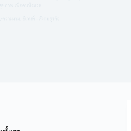
ุขภาพ เพื่อคนทั้งมวล
พ/ความงาม
,
อีเวนท์ - สังคมธุรกิจ