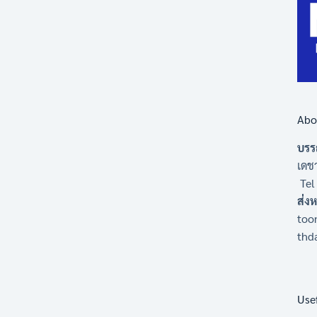
Abo
บรร
เดชา
Tel
ส่ง
too
thd
Use