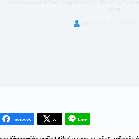
รายการระดับโลก 'RuPaul's Drag Race UK vs The World' “ครั้งแรกท
เล่นๆ!!”
dailymirror
21 มกราคม
Facebook
X
Line