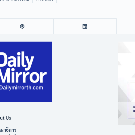
ut Us
ณาธิการ