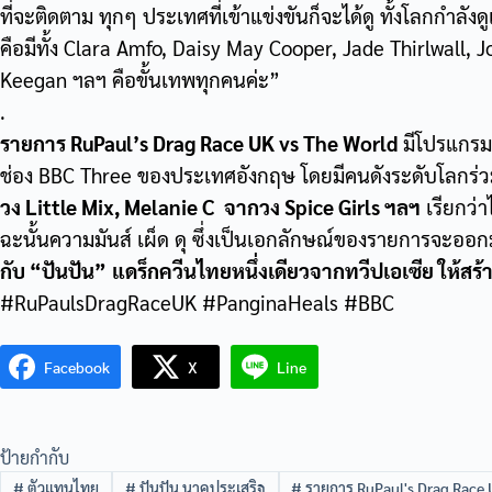
ที่จะติดตาม ทุกๆ ประเทศที่เข้าแข่งขันก็จะได้ดู ทั้งโลกกำล
คือมีทั้ง Clara Amfo, Daisy May Cooper, Jade Thirlwall, 
Keegan ฯลฯ คือขั้นเทพทุกคนค่ะ”
.
รายการ RuPaul’s Drag Race UK vs The World
มีโปรแกรมอ
ช่อง BBC Three ของประเทศอังกฤษ โดยมีคนดังระดับโลกร่
วง Little Mix, Melanie C จากวง Spice Girls ฯลฯ
เรียกว่า
ฉะนั้นความมันส์ เผ็ด ดุ ซึ่งเป็นเอกลักษณ์ของรายการจะออ
กับ “ปันปัน”
แดร็กควีนไทยหนึ่งเดียวจากทวีปเอเซีย ให้สร้
#RuPaulsDragRaceUK #PanginaHeals #BBC
Facebook
X
Line
ป้ายกำกับ
#
ตัวแทนไทย
#
ปันปัน นาคประเสริฐ
#
รายการ RuPaul's Drag Race 