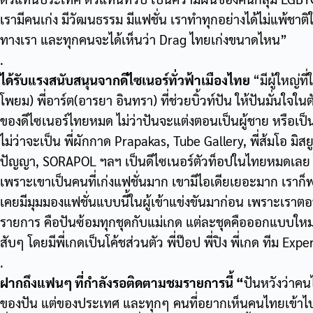
เรามีคนเก่ง มีวัฒนธรรม มีแฟชั่น เราทำทุกอย่างได้ไม่แพ้ชาต
ทางเรา และทุกคนจะได้เห็นว่า Drag ไทยเก่งขนาดไหน”
.
ได้รับแรงสนับสนุนจากดีไซเนอร์ทั่วฟ้าเมืองไทย
“มีผู้ใหญ่ท
โพยม) พี่อาร์ต(อารยา อินทรา) ที่ช่วยบิ้วท์ปัน ให้ปันมั่นใจใน
ของดีไซเนอร์ไทยหมด ไม่ว่าปันจะแต่งตอนเป็นผู้ชาย หรือเป็นผู
ไม่ว่าจะเป็น พี่ผักกาด Prapakas, Tube Gallery, พี่ส้มโอ มิสย
ปัญญา, SORAPOL ฯลฯ เป็นดีไซเนอร์ตัวท็อปในไทยหมดเลย ไ
เพราะเขาเป็นคนที่เก่งแฟชั่นมาก เขามีไอเดียเยอะมาก เราก็พย
เคยมีมุมมองแฟชั่นแบบนี้ในผู้เข้าแข่งขันมาก่อน เพราะเร
รายการ คือปันซ้อมทุกชุดกับแม่เกด แต่ละชุดคือออกแบบใหม่ห
สับๆ โดยมีพี่เกดเป็นโค้ชส่วนตัว พี่ป๊อป พี่ปิง พี่เกด ทีม Exp
.
ฝากถึงแฟนๆ ที่กำลังรอติดตามชมรายการนี้ “
ปันหวังว่าคนไ
ของปัน แต่ของประเทศ และทุกๆ คนที่อยากเห็นคนไทยเข้าไป