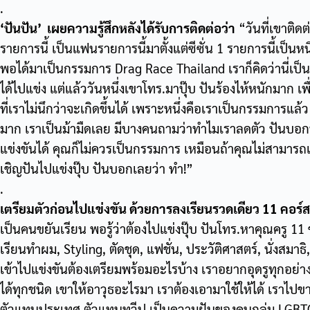
.
‘
ปันปัน’
เผยความรู้สึกหลังได้รับการติดต่อว่า
“วันที่เขาติด
รายการนี้ เป็นแฟนรายการนี้มาตั้งแต่ซีซั่น 1 รายการนี้เป็นหน
พอได้มาเป็นกรรมการ Drag Race Thailand เราก็คิดว่านี่เป็น
ได้ไปแข่ง แต่แล้ววันหนึ่งเขาโทร.มาปุ๊บ ปันร้องไห้หนักมาก เ
ที่เราไม่นึกว่าจะเกิดขึ้นได้ เพราะหนึ่งคือเราเป็นกรรมการแ
มาก เราเป็นม้ามืดเลย มีบางคนถามว่าทำไมเราลดตัว ปันบอกป
แข่งขันได้ คุณก็ไม่ควรเป็นกรรมการ เหมือนถ้าคุณไม่สามารถเรี
เชิญปันไปแข่งปุ๊บ ปันบอกเลยว่า ทำ!”
.
เตรียมตัวก่อนไปแข่งขัน ด้วยการลงเรียนรวดเดียว 11 คอร์ส
เป็นคนขยันเรียน พอรู้ว่าต้องไปแข่งปุ๊บ ปันโทร.หาคุณครู 11 
เรียนทำผม, Styling, ตัดชุด, แฟชั่น, ประวัติศาสตร์, นั่งสมา
เข้าไปแข่งขันต้องเตรียมพร้อมอะไรบ้าง เราอยากอุดรูทุกอย่าง พ
ได้ทุกชนิด เขาให้อาวุธอะไรมา เราต้องเอามาใช้ให้ได้ เราไปข
ตัวแทนประเทศ ตัวแทนทวีป เป็นความฝันของคนกลุ่ม LGBTQ ท