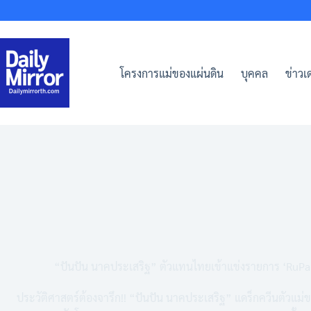
Skip
to
content
โครงการแม่ของแผ่นดิน
บุคคล
ข่าวเด
“ปันปัน นาคประเสริฐ” ตัวแทนไทยเข้าแข่งรายการ ‘RuPa
ประวัติศาสตร์ต้องจารึก!! “ปันปัน นาคประเสริฐ” แดร็กควีนตัวแม่ข