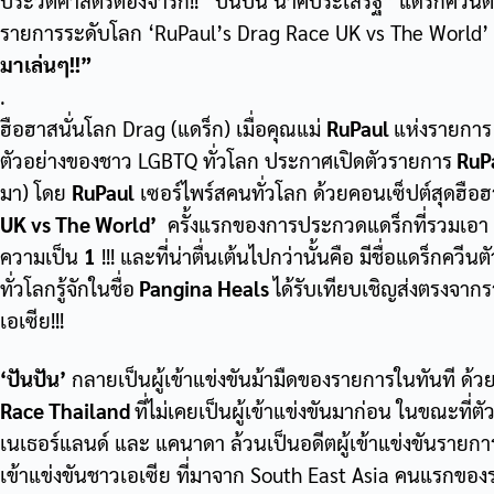
ประวัติศาสตร์ต้องจารึก!! “ปันปัน นาคประเสริฐ” แดร็กควีน
รายการระดับโลก
‘RuPaul’s Drag Race UK vs The World’
มาเล่นๆ!!”
.
ฮือฮาสนั่นโลก Drag (แดร็ก) เมื่อคุณแม่
RuPaul
แห่งรายกา
ตัวอย่างของชาว LGBTQ ทั่วโลก ประกาศเปิดตัวรายการ
RuPa
มา) โดย
RuPaul
เซอร์ไพร์สคนทั่วโลก ด้วยคอนเซ็ปต์สุดฮือฮ
UK vs The World’
ครั้งแรกของการประกวดแดร็กที่รวมเอา
ความเป็น
1
!!! และที่น่าตื่นเต้นไปกว่านั้นคือ มีชื่อแดร็กควี
ทั่วโลกรู้จักในชื่อ
Pangina Heals
ได้รับเทียบเชิญส่งตรงจากร
เอเซีย!!!
‘
ปันปัน’
กลายเป็นผู้เข้าแข่งขันม้ามืดของรายการในทันที ด
Race
Thailand
ที่ไม่เคยเป็นผู้เข้าแข่งขันมาก่อน ในขณะที่
เนเธอร์แลนด์ และ แคนาดา ล้วนเป็นอดีตผู้เข้าแข่งขันรายการน
เข้าแข่งขันชาวเอเซีย ที่มาจาก South East Asia คนแรกของ